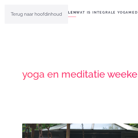
HOME
EVEN VOORSTELLEN
WAT IS INTEGRALE YOGA
MED
Terug naar hoofdinhoud
yoga en meditatie weeke