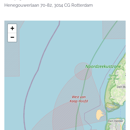
Henegouwerlaan 70-82, 3014 CG Rotterdam
+
−