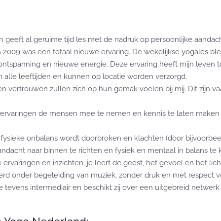
geeft al geruime tijd les met de nadruk op persoonlijke aandach
n 2009 was een totaal nieuwe ervaring. De wekelijkse yogales ble
e ontspanning en nieuwe energie. Deze ervaring heeft mijn leven t
n alle leeftijden en kunnen op locatie worden verzorgd.
d en vertrouwen zullen zich op hun gemak voelen bij mij. Dit zij
en ervaringen de mensen mee te nemen en kennis te laten maken 
fysieke onbalans wordt doorbroken en klachten (door bijvoorbeel
dacht naar binnen te richten en fysiek en mentaal in balans te
e ervaringen en inzichten, je leert de geest, het gevoel en het l
rd onder begeleiding van muziek, zonder druk en met respect v
e tevens intermediair en beschikt zij over een uitgebreid netw