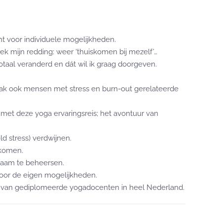
t voor individuele mogelijkheden.
ek mijn redding: weer ‘thuiskomen bij mezelf’…
otaal veranderd en dát wil ik graag doorgeven.
n vaak ook mensen met stress en burn-out gerelateerde
met deze yoga ervaringsreis; het avontuur van
d stress) verdwijnen.
 komen.
ichaam te beheersen.
oor de eigen mogelijkheden.
erk van gediplomeerde yogadocenten in heel Nederland.