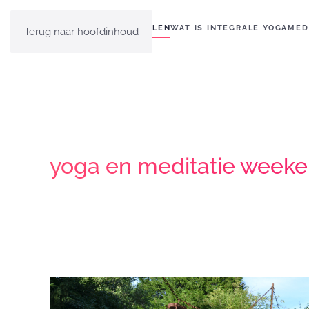
HOME
EVEN VOORSTELLEN
WAT IS INTEGRALE YOGA
MED
Terug naar hoofdinhoud
yoga en meditatie weeke