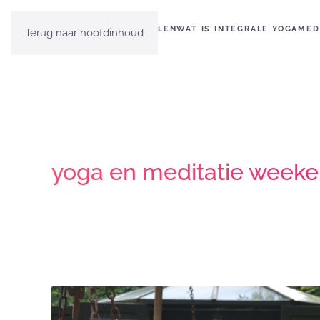
HOME
EVEN VOORSTELLEN
WAT IS INTEGRALE YOGA
MED
Terug naar hoofdinhoud
yoga en meditatie weeke