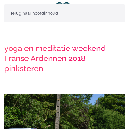
Terug naar hoofdinhoud
yoga en meditatie weekend
Franse Ardennen 2018
pinksteren